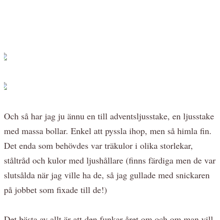
Och så har jag ju ännu en till adventsljusstake, en ljusstake
med massa bollar. Enkel att pyssla ihop, men så himla fin.
Det enda som behövdes var träkulor i olika storlekar,
ståltråd och kulor med ljushållare (finns färdiga men de var
slutsålda när jag ville ha de, så jag gullade med snickaren
på jobbet som fixade till de!)
Det bästa av allt är att den funkar året om och om man vill