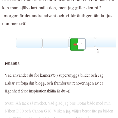
kan man självklart måla den, men jag gillar den rå!!
Imorgon är det andra advent och vi får äntligen tända ljus
nummer två!
1
Gilla
1
johanna
Vad använder du för kamera?:-) supersnygga bilder och Jag
älskar att följa din blogg, och framförallt renoveringen av er
lägenhet! Stor inspirationskälla är du:-))
Svar:
Åh tack så mycket, vad glad jag blir! Fotar både med min
Nikon D80 och Canon G16. Vilken jag väljer beror lite på bilden