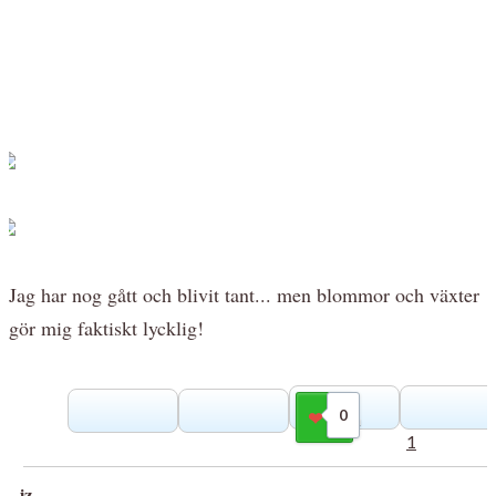
Jag har nog gått och blivit tant... men blommor och växter
gör mig faktiskt lycklig!
0
Gilla
1
iz