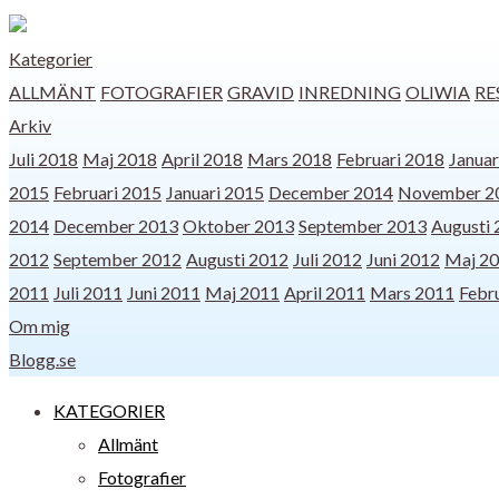
Kategorier
ALLMÄNT
FOTOGRAFIER
GRAVID
INREDNING
OLIWIA
RE
Arkiv
Juli 2018
Maj 2018
April 2018
Mars 2018
Februari 2018
Januar
2015
Februari 2015
Januari 2015
December 2014
November 2
2014
December 2013
Oktober 2013
September 2013
Augusti
2012
September 2012
Augusti 2012
Juli 2012
Juni 2012
Maj 2
2011
Juli 2011
Juni 2011
Maj 2011
April 2011
Mars 2011
Febr
Om mig
Blogg.se
KATEGORIER
Allmänt
Fotografier