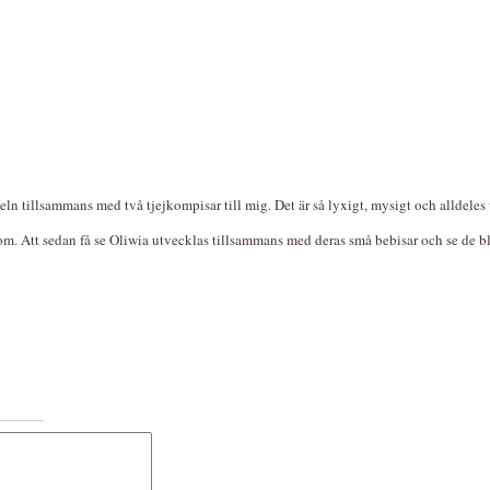
n tillsammans med två tjejkompisar till mig. Det är så lyxigt, mysigt och alldeles u
m. Att sedan få se Oliwia utvecklas tillsammans med deras små bebisar och se de bli